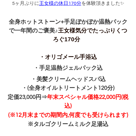
5ヶ月ぶりに
王女様の休日170分
を体験頂きました✨
全身ホットストーン+手足ぽかぽか温熱パック
で
一年間のご褒美♪
王女様気分でたっぷりくつ
ろぐ170分
・オリゴメール手浴込
・手足温熱ジェルパック込
・美髪クリームヘッドスパ込
・(全身オイルトリートメント120分)
円
定価23,000
⇒
年末スペシャル価格22,000円(税
込)
(※12月末までの期間内,何度でも受けられます)
※タルゴクリームミルク足湯込