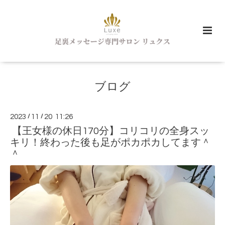
ブログ
2023
/
11
/
20 11:26
【王女様の休日170分】コリコリの全身スッ
キリ！終わった後も足がポカポカしてます＾
＾