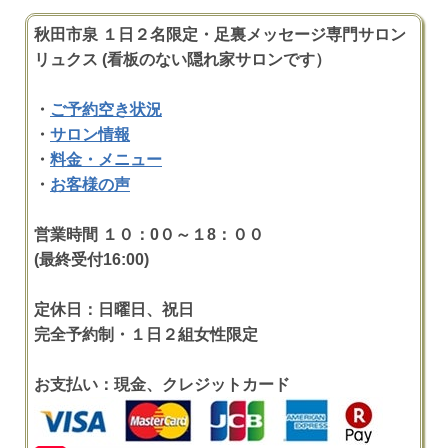
秋田市泉 １日２名限定・足裏メッセージ専門サロン
リュクス (看板のない隠れ家サロンです）
・
ご予約空き状況
・
サロン情報
・
料金・メニュー
・
お客様の声
営業時間 １０：0０～１8：００
(最終受付16:00)
定休日：日曜日、祝日
完全予約制・１日２組女性限定
お支払い：現金、クレジットカード