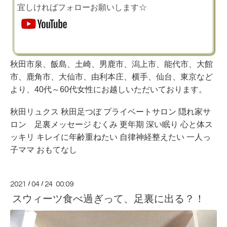
宜しければフォローお願いします☆
秋田市泉、飯島、土崎、男鹿市、潟上市、能代市、大館
市、鹿角市、大仙市、由利本庄、横手、仙台、東京など
より、40代～60代女性にお越しいただいております。
秋田リュクス 秋田足つぼ プライベートサロン 隠れ家サ
ロン 足裏メッセージ むくみ 更年期 深い眠り 心と体ス
ッキリ キレイに年齢重ねたい 自律神経整えたい 一人っ
子ママ おもてなし
2021
/
04
/
24 00:09
スウィーツ食べ過ぎって、足裏に出る？！