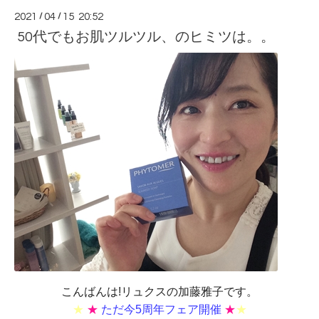
2021
/
04
/
15 20:52
50代でもお肌ツルツル、のヒミツは。。
こんばんは!リュクスの加藤雅子です。
★
★
ただ今5周年フェア開催
★
★