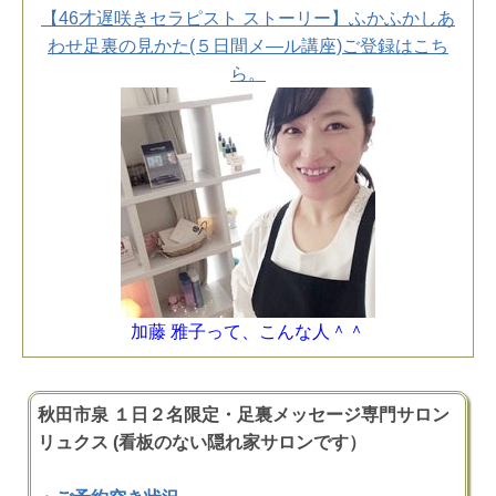
【46才遅咲きセラピスト ストーリー】ふかふかしあ
わせ足裏の見かた(５日間メ―ル講座)ご登録はこち
ら。
加藤 雅子って、こんな人＾＾
秋田市泉 １日２名限定・足裏メッセージ専門サロン
リュクス (看板のない隠れ家サロンです）