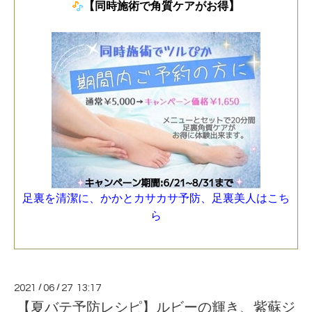
【同時施術で角質ケアがお得】
足裏を清潔に、かかとカサカサ予防、足裏美人はこち
ら
2021
/
06
/
27 13:17
【夏バテ予防レシピ】ルビーの輝き、紫蘇ジ