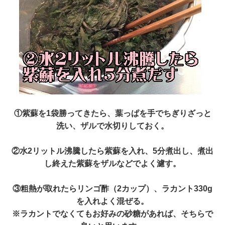
①紫蘇を1袋勝ってきたら、葉っぱを手でちぎりざっと
洗い、ザルで水切りしておく。
②水2リットル沸騰したら紫蘇を入れ、5分煮出し、煮出
し終えた紫蘇をザルなどでよく濾す。
③粗熱が取れたらリンゴ酢（2カップ）、ラカント330g
を入れよく混ぜる。
※ラカントでなくてもお好みの砂糖があれば、そちらで