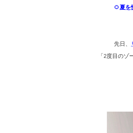
🌻
夏を
先日、
「2度目のゾ