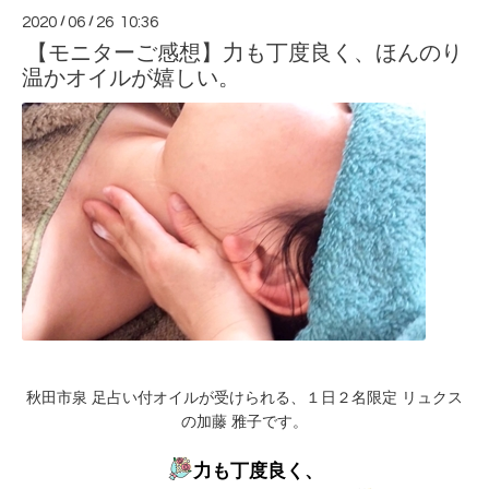
2020
/
06
/
26 10:36
【モニターご感想】力も丁度良く、ほんのり
温かオイルが嬉しい。
秋田市泉 足占い付オイルが受けられる、１日２名限定 リュクス
の加藤 雅子です。
力も丁度良く、