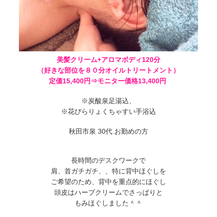
美髪クリーム+アロマボディ120分
（好きな部位を８０分オイルトリートメント）
定価15,400円⇒モニター価格13,400円
※炭酸泉足湯込、
※花びらりょくちゃすい手浴込
秋田市泉 30代 お勤めの方
長時間のデスクワークで
肩、首ガチガチ、、特に背中ほぐしを
ご希望のため、背中を重点的にほぐし
頭皮はハーブクリームでさっぱりと
もみほぐしました＾＾