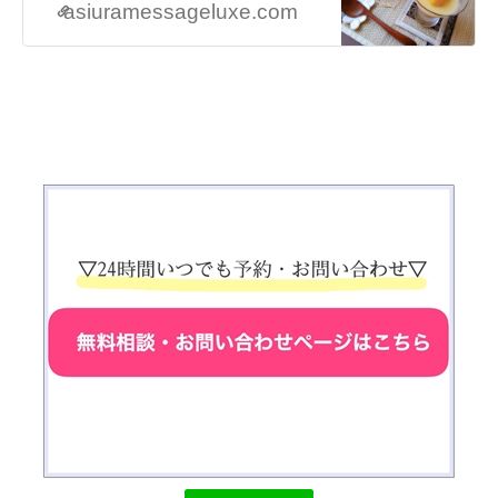
(ﾟ´Д｀ﾟ)
asiuramessageluxe.com