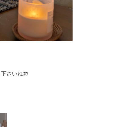
し
下さいね🧤