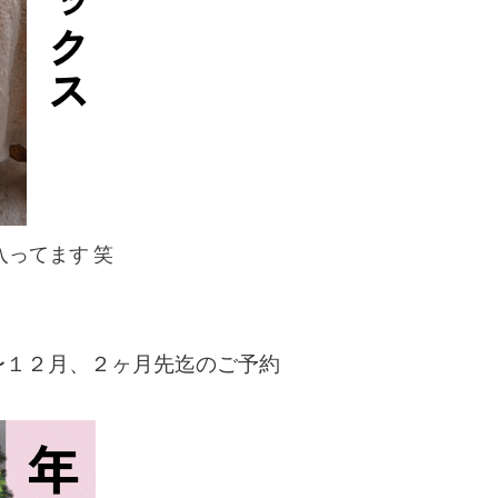
ってます 笑
1〜１２月、２ヶ月先迄のご予約