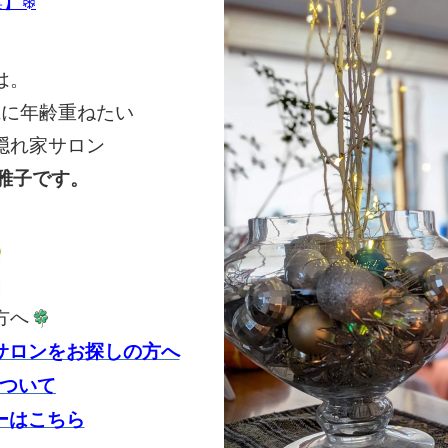
集
】❄️
は。
麗に年齢重ねたい
隠れ家サロン
雅子です。
方へ
サロンをお探しの方へ
ついて
ーはこちら