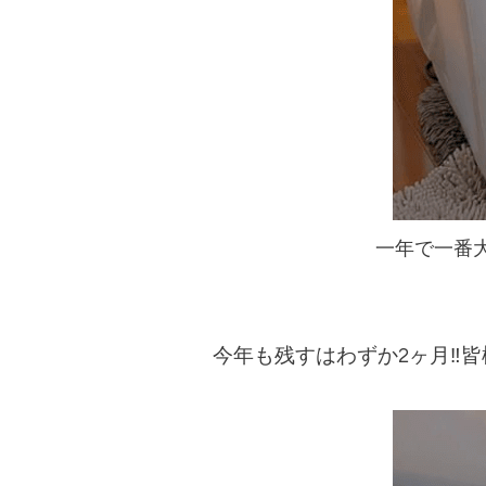
一年で一番
今年も残すはわずか2ヶ月‼︎
皆