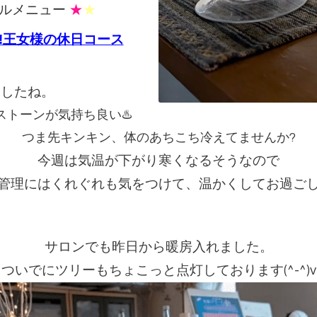
ルメニュー
★
★
!王女様の休日コース
ましたね。
トーンが気持ち良い♨️
つま先キンキン、体のあちこち冷えてませんか?
今週は気温が下がり寒くなるそうなので
管理にはくれぐれも気をつけて、
温かくしてお過ご
サロンでも昨日から暖房入れました。
ついでにツリーもちょこっと点灯しております(^-^)v