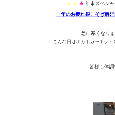
★
★
★
年末スペシャ
一年のお疲れ根こそぎ解消
急に寒くなり
こんな日はホカホカ〜ホットス
皆様も体調