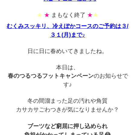
★
★
まもなく終了
★
★
むくみスッキリ、冷えぽかコースのご予約は３/
３１(月)まで♪
日に日に春めいてきましたね。
本日は、
春のつるつるフットキャンペーン
のお知らせで
す♪
冬の間溜まった足の汚れや角質
カサカサごわつきが気になりませんか？
ブーツなど窮屈に押し込められ
負担がかかってしまっている足😂