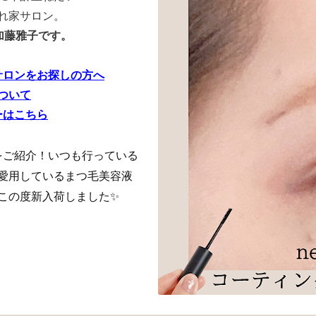
れ家サロン。
加藤雅子です。
サロンをお探しの方へ
ついて
ーはこちら
をご紹介！
いつも行っている
愛用しているまつ毛美容液
この度新入荷しました✨