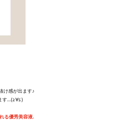
抜け感が出ます♪
…(≧∀≦)
れる優秀美容液.