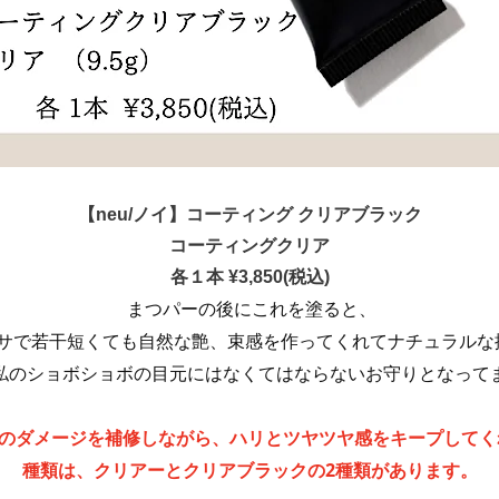
【neu/ノイ】コーティング クリアブラック
コーティングクリア
各１本 ¥3,850(税込)
まつパーの後にこれを塗ると、
サで若干
短くても
自然な艶、束感を作ってくれて
ナチュラルな
私のショボショボの目元には
なくてはならないお守りとなってます
のダメージを補修しながら、
ハリとツヤツヤ感をキープしてく
種類は、クリアーとクリアブラックの2種類があります。