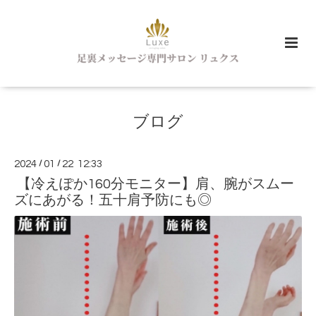
ブログ
2024
/
01
/
22 12:33
【冷えぽか160分モニター】肩、腕がスムー
ズにあがる！五十肩予防にも◎