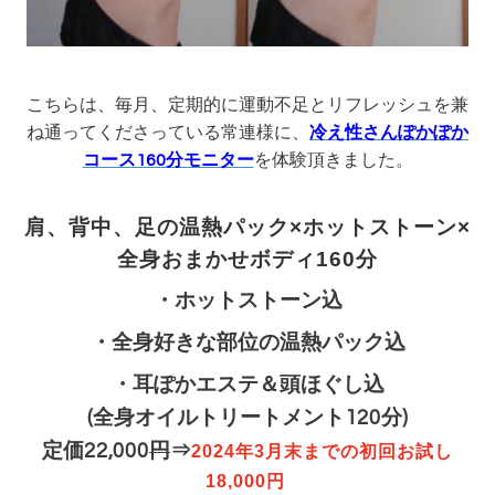
こちらは、毎月、定期的に運動不足とリフレッシュを兼
ね通ってくださっている常連様に、
冷え性さんぽかぽか
コース160分モニター
を体験頂きました。
肩、背中、足の温熱パック×ホットストーン×
全身おまかせボディ160分
・ホットストーン込
・全身好きな部位の
温熱パック込
・耳ぽかエステ＆頭ほぐし込
(全身オイルトリートメント120分)
定価22,000
円
⇒
2024年3月末までの初回お試し
18,000円