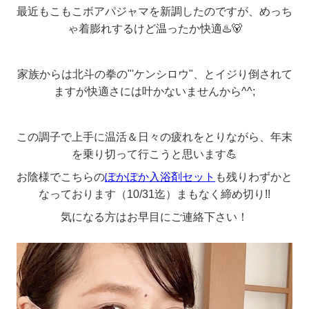
最近もこもこボアパジャマを新調したのですが、めっち
ゃ着膨れするけど温ったか快適♨️🐻
家族からは北斗の拳の"'ケンシロウ"、とイジり倒されて
ますが快適さには叶かないませんから^^;
この調子で上手に温活＆日々の疲れをとりながら、年末
を乗り切って行こうと思います💪
お陰様でこちらの
ぽかぽか入浴剤セット
も残りわずかと
なっております（10/31迄）まもなく締め切り!!
気になる方はお早目にご連絡下さい！