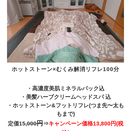
ホットストーン×むくみ解消リフレ100
分
・高濃度美肌ミネラルパック込
・美髪ハーブクリームヘッドスパ 込
・
ホットストーン&フットリフレ(つま先〜太も
もまで)
円
定価15
,000
⇒
キャンペーン価格13,800円(税