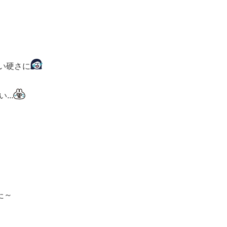
い硬さに
..
た～