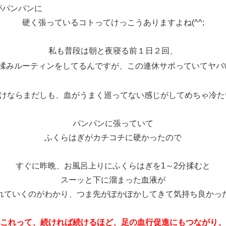
がパンパンに
硬く張っているコトってけっこうありますよね(^^;
私も普段は朝と夜寝る前１日２回、
揉みルーティンをしてるんですが、
この連休サボっていてヤバ
けならまだしも、
血がうまく巡ってない感じがしてめちゃ冷たい.
パンパンに張っていて
ふくらはぎがカチコチに硬かったので
すぐに昨晩、お風呂上りにふくらはぎを1～2分揉むと
スーッと下に溜まった血液が
れていくのがわかり、つま先がぽかぽかしてきて気持ち良かっ
これって、続ければ続けるほど、足の血行促進にもつながり、