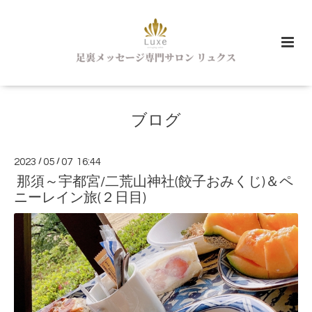
ブログ
2023
/
05
/
07 16:44
那須～宇都宮/二荒山神社(餃子おみくじ)＆ペ
ニーレイン旅(２日目)