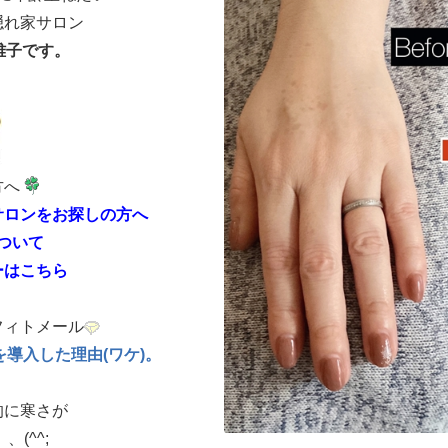
隠れ家サロン
雅子です。
方へ
サロンをお探しの方へ
ついて
ーはこちら
フィトメール
導入した理由(ワケ)。
的に寒さが
(^^;