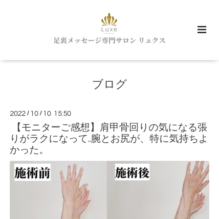
ブログ
2022
/
10
/
10 15:50
【モニターご感想】肩甲骨回りの気になる張
りがラクになって..腕とお尻が、特に気持ちよ
かった。