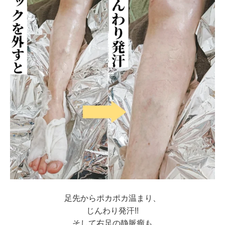
足先からポカポカ温まり、
じんわり発汗!!
そして右足の静脈瘤も