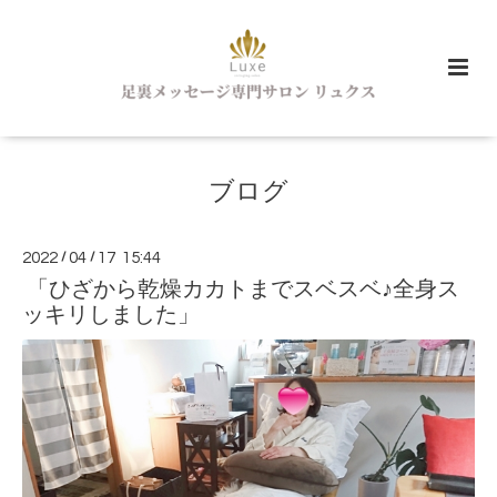
ブログ
2022
/
04
/
17 15:44
「ひざから乾燥カカトまでスベスベ♪全身ス
ッキリしました」