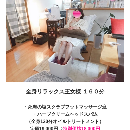
全身リラックス王女様 １６０分
・死海の塩スクラブフットマッサージ込
・ハーブクリームヘッドスパ込
（全身120分オイルトリートメント）
定価
19,000円
⇒
特別価格18,000円