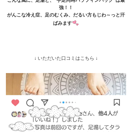
こんな風に、足湯と、”手足同時パラフィンパック”は最
強！！
がんこな冷え症、足のむくみ、だるい方もじわ～っと汗
ばみます
↓ いただいた口コミはこちら ↓