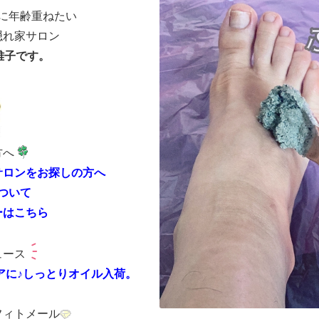
に年齢重ねたい
隠れ家サロン
雅子です。
方へ
サロンをお探しの方へ
ついて
ーはこちら
ュース
アに♪しっとりオイル入荷。
フィトメール