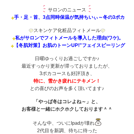
サロンのニュース
手・足・首、3点同時保温が気持ちいぃ～冬の3ポカ
スキンケア化粧品フィトメール
私がサロンでフィトメールを導入した理由(ワケ)。
【冬肌対策】お肌のトーンUP!"フェイスピーリング
日曜ゆっくりお過ごしですか♪
最近すっかり更新が滞っておりましたが、
3ポカコースも好評頂き、
特に、雪かき疲れにテキメン！
との喜びのお声を多く頂いてます♪
「やっぱ冬はコレよね～」と、
お客様と一緒にホクホクしております＾＾
そんな中、ついにIpadが壊れ
2代目を新調、待ちに待った