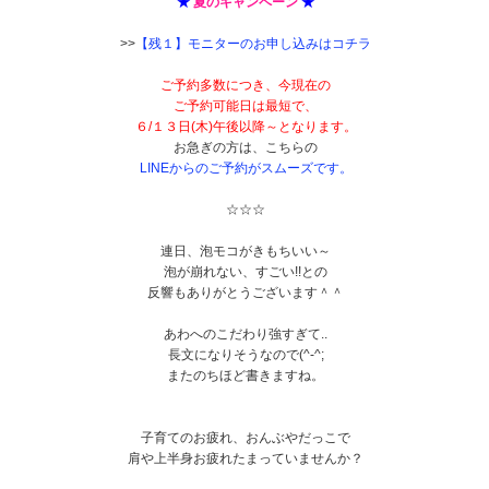
★
夏のキャンペーン
★
>>
【残１】モニターのお申し込みはコチラ
ご予約多数につき、今現在の
ご予約可能日は最短で、
６/１３日(木)午後以降～となります。
お急ぎの方は、こちらの
LINEからのご予約がスムーズです。
☆☆☆
連日、泡モコがきもちいい～
泡が崩れない、すごい!!との
反響もありがとうございます＾＾
あわへのこだわり強すぎて..
長文になりそうなので(^-^;
またのちほど書きますね。
子育てのお疲れ、おんぶやだっこで
肩や上半身お疲れたまっていませんか？