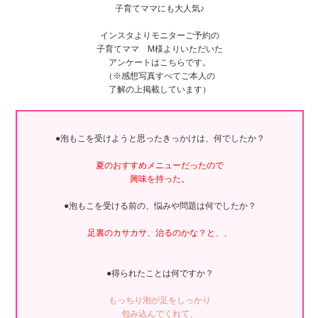
子育てママにも大人気♪
インスタよりモニターご予約の
子育てママ M様よりいただいた
アンケートはこちらです。
（※感想写真すべてご本人の
了解の上掲載しています）
●泡もこを受けようと思ったきっかけは、何でしたか？
夏のおすすめメニューだったので
興味を持った。
●泡もこを受ける前の、悩みや問題は何でしたか？
足裏のカサカサ、治るのかな？と、、
●得られたことは何ですか？
もっちり泡が足をしっかり
包み込んでくれて、