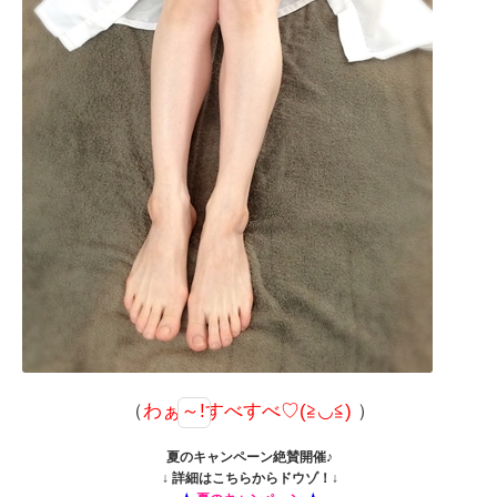
（
わぁ～!すべすべ♡(≧◡≦)
）
夏のキャンペーン絶賛開催♪
↓ 詳細はこちらからドウゾ！↓