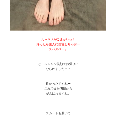
「わ～キメがこまかいっ！！
帰ったら主人に自慢しちゃおー
スベスベー」
と、ルンルン笑顔でお帰りに
なられました＾＾
良かったですねー
これでまた明日から
がんばれますね。
スカートも履いて