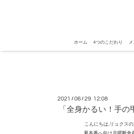
ホーム
4つのこだわり
メ
2021
06
29 12:08
/
/
「全身かるい！手の
こんにちは,リュクス
夏本番へ向け月曜断食