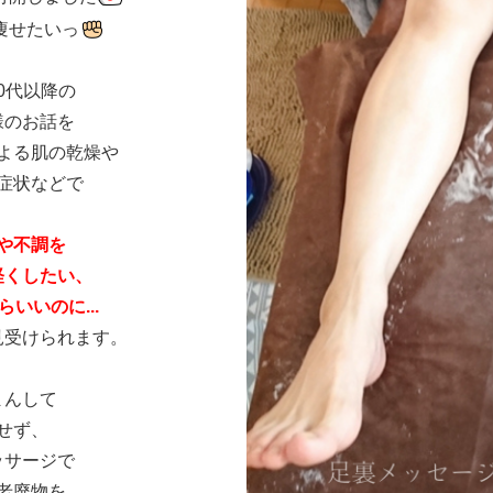
痩せたいっ
0代以降の
様のお話を
よる肌の乾燥や
症状などで
や不調を
軽くしたい、
いいのに...
見受けられます。
まんして
せず、
ッサージで
老廃物を