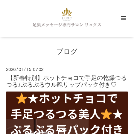
ブログ
2026
/
01
/
15 07:02
【新春特別】ホットチョコで手足の乾燥つる
つる♪ぷるぷるウル艶リップパック付き♡