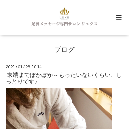
ブログ
2021
/
01
/
28 10:14
末端までぽかぽか～もったいないくらい、し
っとりです♪