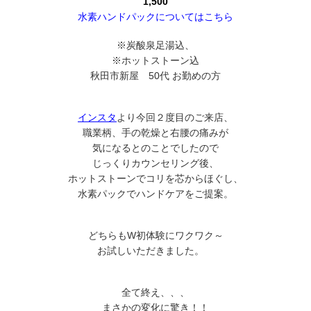
1,500
水素ハンドパックについてはこちら
※炭酸泉足湯込、
※ホットストーン込
秋田市新屋 50代 お勤めの方
インスタ
より今回２度目のご来店、
職業柄、手の乾燥と右腰の痛みが
気になるとのことでしたので
じっくりカウンセリング後、
ホットストーンでコリを芯からほぐし、
水素パックでハンドケアをご提案。
どちらもW初体験にワクワク～
お試しいただきました。
全て終え、、、
まさかの変化に驚き！！