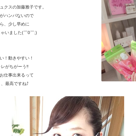
ュクスの加藤雅子です。
がハンパないので
ら、少し早めに
ゃいました(￣0￣;)
い！動きやすい！
キレがちがーう‼
お仕事出来るって
り、最高ですね⤴