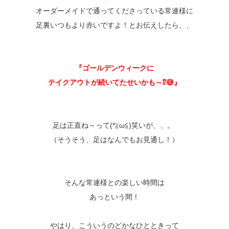
オーダーメイドで通ってくださっている常連様に
足裏いつもより赤いですよ！とお伝えしたら、、
『ゴールデンウィークに
テイクアウトが続いてたせいかも～⁉😅』
足は正直ね～って(*≧ω≦)笑いが、、。
（そうそう、足はなんでもお見通し！）
そんな常連様との楽しい時間は
あっという間！
やはり、こういうのどかなひとときって