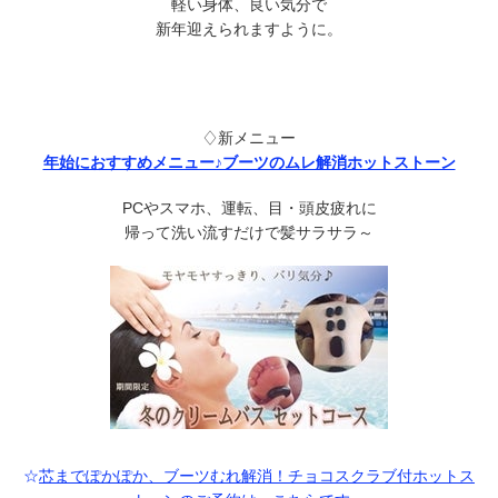
軽い身体、良い気分で
新年迎えられますように。
♢新メニュー
年始におすすめメニュー♪ブーツのムレ解消ホットストーン
PCやスマホ、運転、目・頭皮疲れに
帰って洗い流すだけで髪サラサラ～
☆
芯までぽかぽか、ブーツむれ解消！チョコスクラブ付ホットス