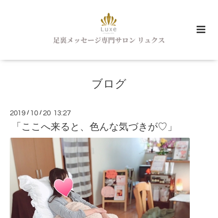
ブログ
2019
/
10
/
20 13:27
「ここへ来ると、色んな気づきが♡」