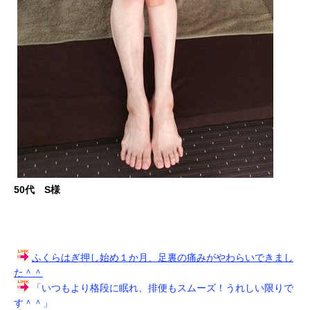
50代 S様
ふくらはぎ押し始め１か月、足裏の痛みがやわらいできまし
た＾＾
「いつもより格段に眠れ、排便もスムーズ！うれしい限りで
す＾＾」