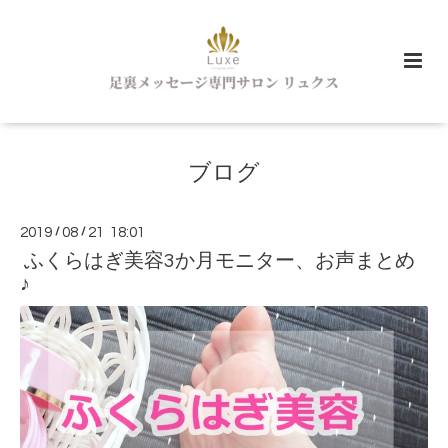
ブログ
2019
/
08
/
21 18:01
ふくらはぎ美容3か月モニター、お声まとめ
♪