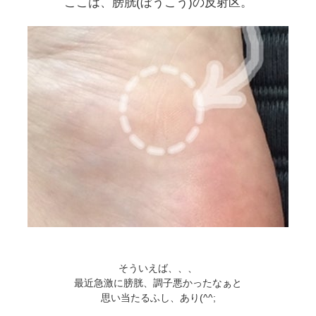
ここは、膀胱(ぼうこう)の反射区。
そういえば、、、
最近急激に膀胱、調子悪かったなぁと
思い当たるふし、あり(^^;