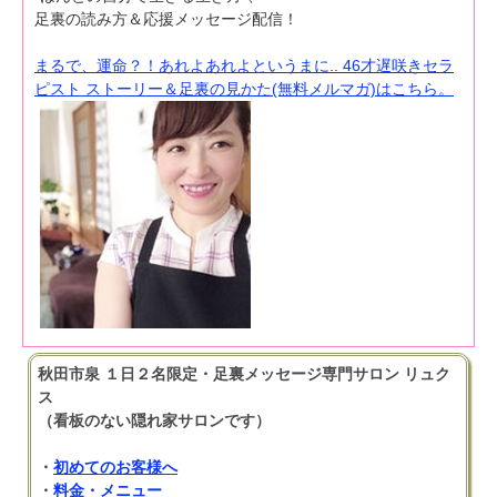
足裏の読み方＆応援メッセージ配信！
まるで、運命？！あれよあれよというまに.. 46才遅咲きセラ
ピスト ストーリー＆足裏の見かた(無料メルマガ)はこちら。
秋田市泉 １日２名限定・足裏メッセージ専門サロン リュク
ス
（看板のない隠れ家サロンです）
・
初めてのお客様へ
・
料金・メニュー