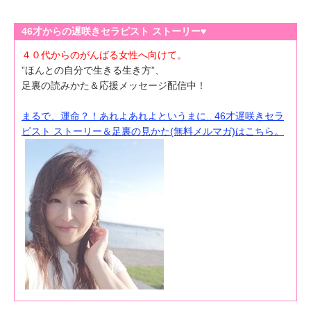
46才からの遅咲きセラピスト ストーリー♥
４０代からのがんばる女性へ向けて。
”ほんとの自分で生きる生き方”、
足裏の読みかた＆応援メッセージ配信中！
まるで、運命？！あれよあれよというまに.. 46才遅咲きセラ
ピスト ストーリー＆足裏の見かた(無料メルマガ)はこちら。