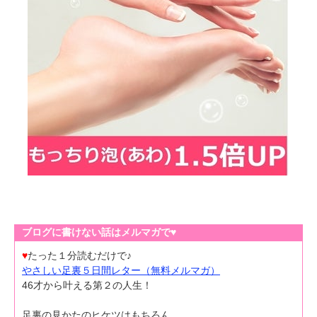
ブログに書けない話はメルマガで♥
♥
たった１分読むだけで♪
やさしい足裏５日間レター（無料メルマガ）
46才から叶える第２の人生！
足裏の見かたのヒケツはもちろん